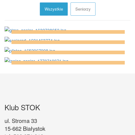
Wszystkie
Seniorzy
Gimnastyka seniorów
Senior art
Seniorzy
SENIOR FIT
Seniorzy
TANIEC SENIOR
Seniorzy
Seniorzy
Klub STOK
ul. Stroma 33
15-662 Białystok