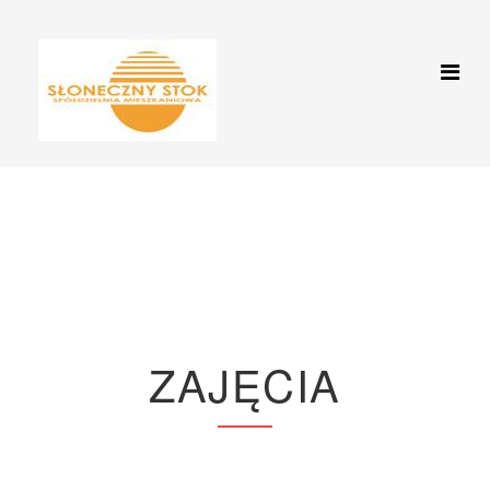
Zajęcia
Jesteś tutaj:
Start
Zajęcia
Seniorzy
ZAJĘCIA