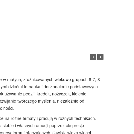
e w małych, zróżnicowanych wiekowo grupach 6-7, 8-
szymi dziećmi to nauka i doskonalenie podstawowych
k używanie pędzli, kredek, nożyczek, klejenie,
zwijanie twórczego myślenia, niezależnie od
olności.
ce na różne tematy i pracują w różnych technikach.
 siebie i własnych emocji poprzez ekspresje
bserwatorami otaczających zjawisk, widzą więcej