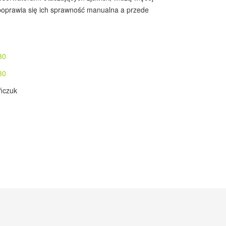
 poprawia się ich sprawność manualna a przede
30
30
ńczuk