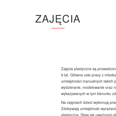
ZAJĘCIA
Zajęcia plastyczne są prowadzon
9 lat. Główne cele pracy z młod
umiejętności manualnych takich ja
wydzieranie, modelowanie oraz ro
wykazywanych w tym kierunku zd
Na zajęciach dzieci wykonują pra
Zdobywają umiejętność wyrażania
plastyczną. Stają się uważnymi o